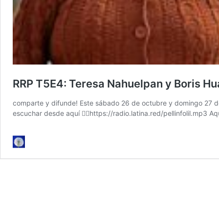
RRP T5E4: Teresa Nahuelpan y Boris Hua
comparte y difunde! Este sábado 26 de octubre y domingo 27 de o
escuchar desde aquí 👉🏽https://radio.latina.red/pellinfolil.mp3 