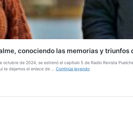
lme, conociendo las memorias y triunfos d
ctubre de 2024, se estrenó el capitulo 5 de Radio Revista Puelche en
RRP
Aquí te dejamos el enlace de …
Continúa leyendo
T5E4:
Teresa
Nahuelpan
y
Boris
Hualme,
conociendo
las
memorias
y