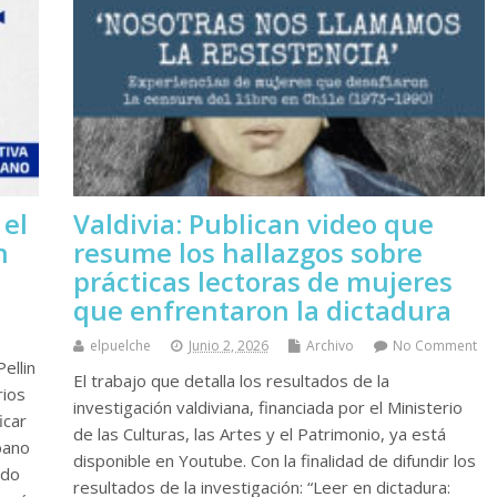
el
Valdivia: Publican video que
n
resume los hallazgos sobre
prácticas lectoras de mujeres
que enfrentaron la dictadura
elpuelche
Junio 2, 2026
Archivo
No Comment
ellin
El trabajo que detalla los resultados de la
rios
investigación valdiviana, financiada por el Ministerio
icar
de las Culturas, las Artes y el Patrimonio, ya está
bano
disponible en Youtube. Con la finalidad de difundir los
ndo
resultados de la investigación: “Leer en dictadura: