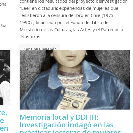
contiene los resultados del proyecto deinvestigación
onal
“Leer en dictadura: experiencias de mujeres que
resistieron a la censura dellibro en Chile (1973-
1990)”, financiado por el Fondo del Libro del
 Una
Ministerio de las Culturas, las Artes y el Patrimonio.
“Nosotras…
Continue leyendo
te,
Memoria local y DDHH:
se
Investigación indagó en las
 en
prácticas lectoras de mujeres