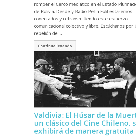
romper el Cerco mediático en el Estado Plurinaci
de Bolivia. Desde y Radio Pellin Folil estaremos
conectados y retransmitiendo este esfuerzo
comunicacional colectivo y libre. Escúchanos por
rebelión del…
Continue leyendo
Valdivia: El Húsar de la Muer
un clásico del Cine Chileno, 
exhibirá de manera gratuita