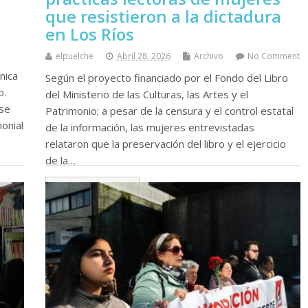
que resistieron a la dictadura
en Los Ríos
elpuelche
Abril 28, 2026
Archivo
No Comment
nica
Según el proyecto financiado por el Fondo del Libro
o.
del Ministerio de las Culturas, las Artes y el
 se
Patrimonio; a pesar de la censura y el control estatal
monial
de la información, las mujeres entrevistadas
relataron que la preservación del libro y el ejercicio
de la…
Continue leyendo