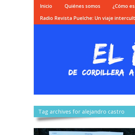
Inicio
Quiénes somos
¿Cómo esc
Radio Revista Puelche: Un viaje intercult
Tag archives for alejandro castro