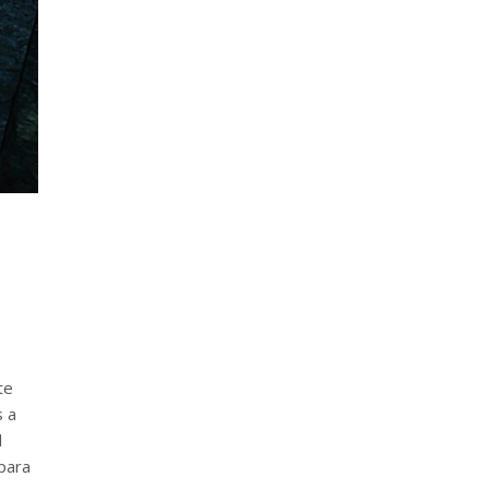
te
s a
l
para