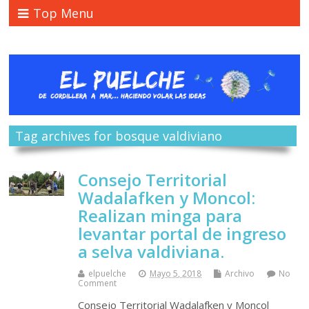
Top Menu
Tag archives for bosque valdiviano
Consejo Territorial
Wadalafken y Moncol:
Realizan minga para
levantar portal de ingreso
a selva valdiviana.
elpuelche
Mayo 5, 2018
Archivo
No
Comment
Consejo Territorial Wadalafken y Moncol