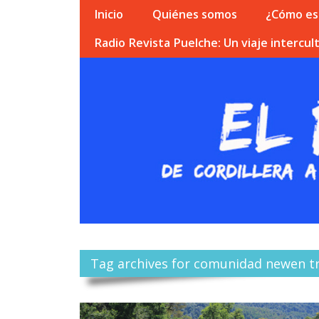
Inicio
Quiénes somos
¿Cómo esc
Radio Revista Puelche: Un viaje intercult
Tag archives for comunidad newen t