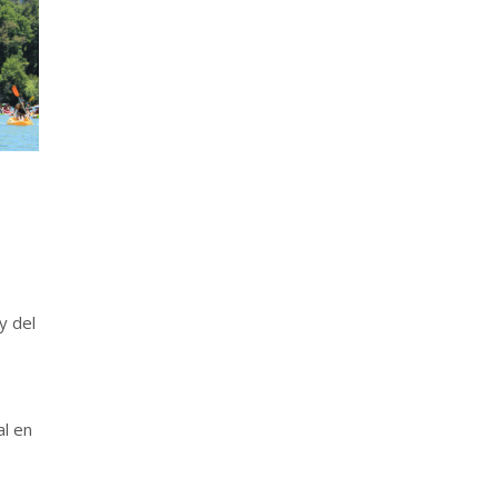
y del
al en