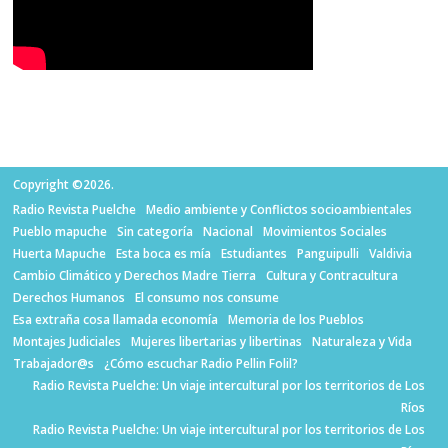
Copyright ©2026.
Radio Revista Puelche
Medio ambiente y Conflictos socioambientales
Pueblo mapuche
Sin categoría
Nacional
Movimientos Sociales
Huerta Mapuche
Esta boca es mía
Estudiantes
Panguipulli
Valdivia
Cambio Climático y Derechos Madre Tierra
Cultura y Contracultura
Derechos Humanos
El consumo nos consume
Esa extraña cosa llamada economía
Memoria de los Pueblos
Montajes Judiciales
Mujeres libertarias y libertinas
Naturaleza y Vida
Trabajador@s
¿Cómo escuchar Radio Pellin Folil?
Radio Revista Puelche: Un viaje intercultural por los territorios de Los
Ríos
Radio Revista Puelche: Un viaje intercultural por los territorios de Los