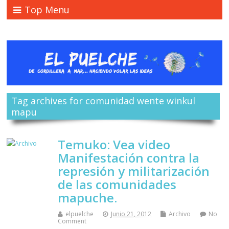
Top Menu
Tag archives for comunidad wente winkul
mapu
Temuko: Vea video
Manifestación contra la
represión y militarización
de las comunidades
mapuche.
elpuelche
Junio 21, 2012
Archivo
No
Comment