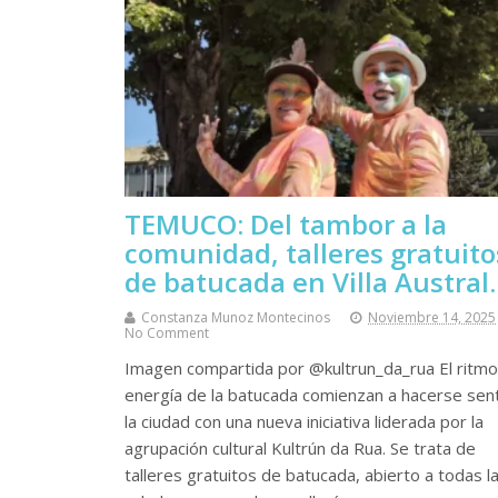
TEMUCO: Del tambor a la
comunidad, talleres gratuito
de batucada en Villa Austral.
Constanza Munoz Montecinos
Noviembre 14, 2025
No Comment
Imagen compartida por @kultrun_da_rua El ritmo
energía de la batucada comienzan a hacerse sent
la ciudad con una nueva iniciativa liderada por la
agrupación cultural Kultrún da Rua. Se trata de
talleres gratuitos de batucada, abierto a todas l