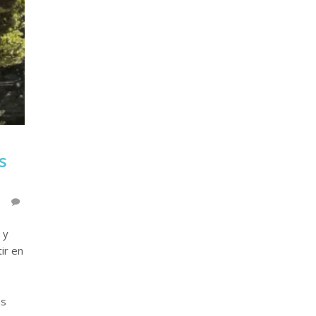
s
 y
ir en
as