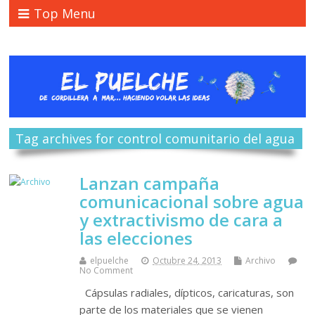
Top Menu
Tag archives for control comunitario del agua
Lanzan campaña
comunicacional sobre agua
y extractivismo de cara a
las elecciones
elpuelche
Octubre 24, 2013
Archivo
No Comment
Cápsulas radiales, dípticos, caricaturas, son
parte de los materiales que se vienen