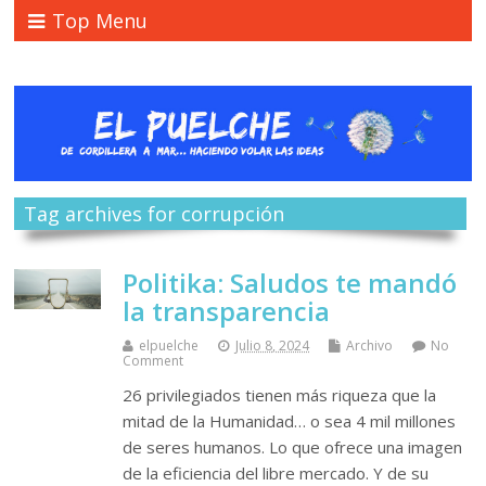
Top Menu
Tag archives for corrupción
Politika: Saludos te mandó
la transparencia
elpuelche
Julio 8, 2024
Archivo
No
Comment
26 privilegiados tienen más riqueza que la
mitad de la Humanidad… o sea 4 mil millones
de seres humanos. Lo que ofrece una imagen
de la eficiencia del libre mercado. Y de su