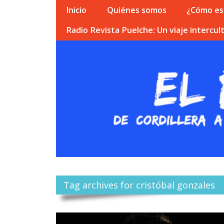
Inicio
Quiénes somos
¿Cómo esc
Radio Revista Puelche: Un viaje intercult
Tag archives for cristóbal gonzales