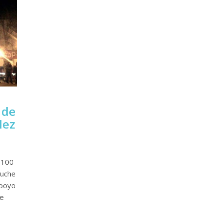
 de
lez
 100
puche
apoyo
de