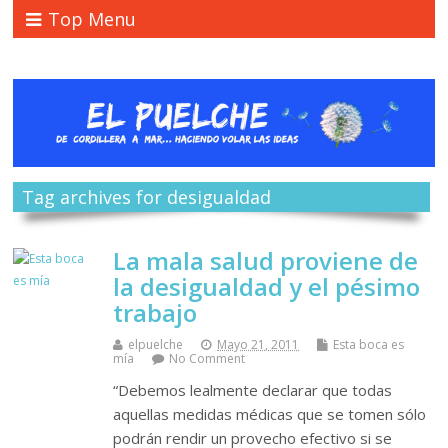
Top Menu
Tag archives for desigualdad
La mala salud proviene de
la desigualdad y el pésimo
trabajo
elpuelche
Mayo 21, 2011
Esta boca es
mía
No Comment
“Debemos lealmente declarar que todas
aquellas medidas médicas que se tomen sólo
podrán rendir un provecho efectivo si se