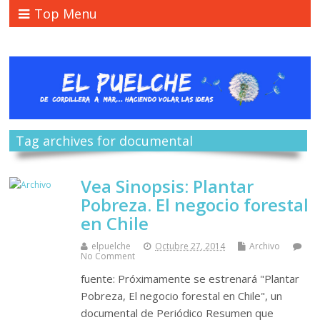
Top Menu
Tag archives for documental
Vea Sinopsis: Plantar
Pobreza. El negocio forestal
en Chile
elpuelche
Octubre 27, 2014
Archivo
No Comment
fuente: Próximamente se estrenará "Plantar
Pobreza, El negocio forestal en Chile", un
documental de Periódico Resumen que