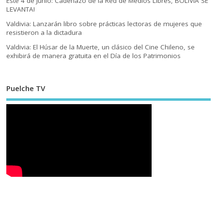
Este 4 de Junio: Cadenazo de la Red de Medios Libres, BOLIVIA SE
LEVANTA!
Valdivia: Lanzarán libro sobre prácticas lectoras de mujeres que
resistieron a la dictadura
Valdivia: El Húsar de la Muerte, un clásico del Cine Chileno, se
exhibirá de manera gratuita en el Día de los Patrimonios
Puelche TV