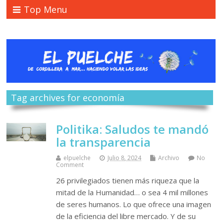
Top Menu
Tag archives for economía
Politika: Saludos te mandó
la transparencia
elpuelche
Julio 8, 2024
Archivo
No
Comment
26 privilegiados tienen más riqueza que la
mitad de la Humanidad… o sea 4 mil millones
de seres humanos. Lo que ofrece una imagen
de la eficiencia del libre mercado. Y de su