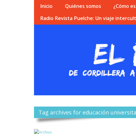
Inicio
Quiénes somos
¿Cómo esc
Radio Revista Puelche: Un viaje intercult
Tag archives for educación universita