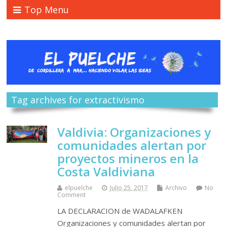
Top Menu
Tag archives for extractivismo
Valdivia: Organizaciones y
comunidades alertan por
proyectos mineros en la
Costa Valdiviana
elpuelche
Julio 25, 2017
Archivo
No
Comment
LA DECLARACION de WADALAFKEN
Organizaciones y comunidades alertan por