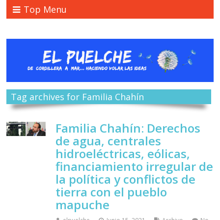
Top Menu
Tag archives for Familia Chahín
Familia Chahín: Derechos
de agua, centrales
hidroeléctricas, eólicas,
financiamiento irregular de
la política y conflictos de
tierra con el pueblo
mapuche