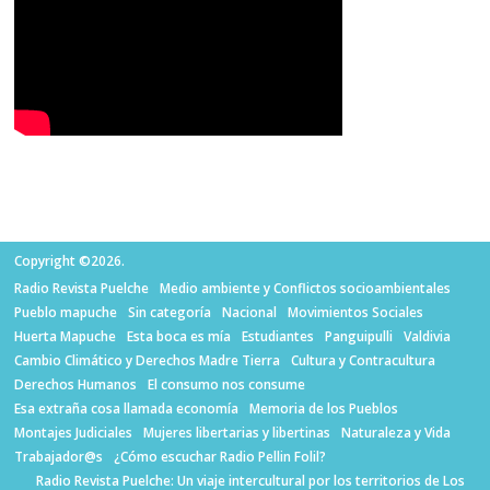
Copyright ©2026.
Radio Revista Puelche
Medio ambiente y Conflictos socioambientales
Pueblo mapuche
Sin categoría
Nacional
Movimientos Sociales
Huerta Mapuche
Esta boca es mía
Estudiantes
Panguipulli
Valdivia
Cambio Climático y Derechos Madre Tierra
Cultura y Contracultura
Derechos Humanos
El consumo nos consume
Esa extraña cosa llamada economía
Memoria de los Pueblos
Montajes Judiciales
Mujeres libertarias y libertinas
Naturaleza y Vida
Trabajador@s
¿Cómo escuchar Radio Pellin Folil?
Radio Revista Puelche: Un viaje intercultural por los territorios de Los