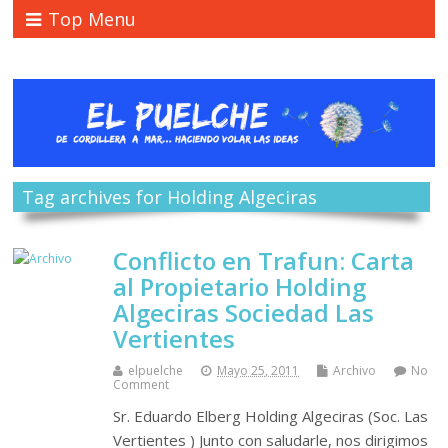
Top Menu
Tag archives for Holding Algeciras
Conflicto en Trafun: Carta
al Propietario Holding
Algeciras Sociedad Las
Vertientes
elpuelche
Mayo 25, 2011
Archivo
No
Comment
Sr. Eduardo Elberg Holding Algeciras (Soc. Las
Vertientes ) Junto con saludarle, nos dirigimos