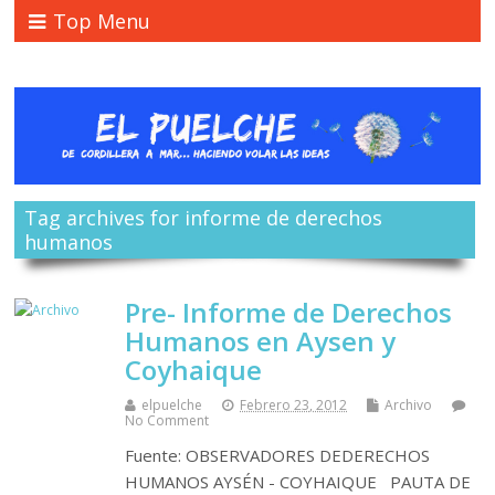
Top Menu
Tag archives for informe de derechos
humanos
Pre- Informe de Derechos
Humanos en Aysen y
Coyhaique
elpuelche
Febrero 23, 2012
Archivo
No Comment
Fuente: OBSERVADORES DEDERECHOS
HUMANOS AYSÉN - COYHAIQUE PAUTA DE