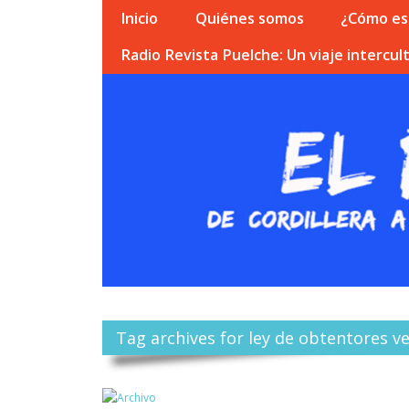
Inicio
Quiénes somos
¿Cómo esc
Radio Revista Puelche: Un viaje intercult
Tag archives for ley de obtentores v