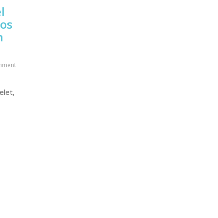
l
cos
n
mment
elet,