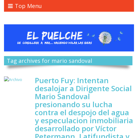
Top Menu
Tag archives for mario sandoval
Puerto Fuy: Intentan
desalojar a Dirigente Social
Mario Sandoval
presionando su lucha
contra el despojo del agua
y especulacion inmobiliaria
desarrollado por Víctor
Petermann, Latifundista y