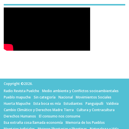
Copyright ©2026.
Radio Revista Puelche
Medio ambiente y Conflictos socioambientales
Pueblo mapuche
Sin categoría
Nacional
Movimientos Sociales
Huerta Mapuche
Esta boca es mía
Estudiantes
Panguipulli
Valdivia
Cambio Climático y Derechos Madre Tierra
Cultura y Contracultura
Derechos Humanos
El consumo nos consume
Esa extraña cosa llamada economía
Memoria de los Pueblos
Montajes Judiciales
Mujeres libertarias y libertinas
Naturaleza y Vida