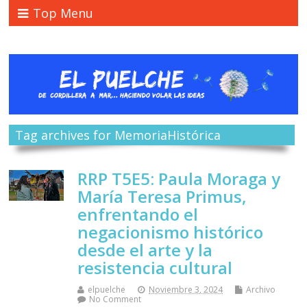
Top Menu
Tag archives for MemoriaHistórica
RRP T5E5: Paula Moraga y
María Teresa Primus,
enfrentando el
negacionismo histórico
desde el arte y la
resistencia cultural
elpuelche
Noviembre 3, 2024
Archivo
No Comment