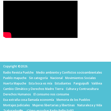
Copyright ©2026.
Radio Revista Puelche
Medio ambiente y Conflictos socioambientales
Pueblo mapuche
Sin categoría
Nacional
Movimientos Sociales
Huerta Mapuche
Esta boca es mía
Estudiantes
Panguipulli
Valdivia
Cambio Climático y Derechos Madre Tierra
Cultura y Contracultura
Derechos Humanos
El consumo nos consume
Esa extraña cosa llamada economía
Memoria de los Pueblos
Montajes Judiciales
Mujeres libertarias y libertinas
Naturaleza y Vida
Trabajador@s
¿Cómo escuchar Radio Pellin Folil?