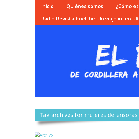
Inicio
Quiénes somos
¿Cómo esc
Radio Revista Puelche: Un viaje intercult
Tag archives for mujeres defensora