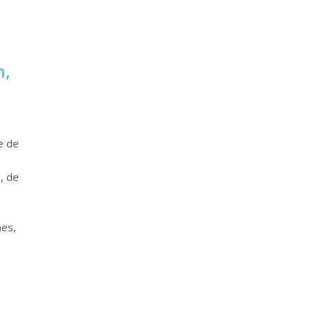
n,
e de
, de
nes,