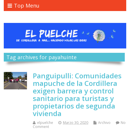
Top Menu
Tag archives for payahuinte
Panguipulli: Comunidades
mapuche de la Cordillera
exigen barrera y control
sanitario para turistas y
propietarios de segunda
vivienda
elpuelche
Marzo 30, 2020
Archivo
No
Comment