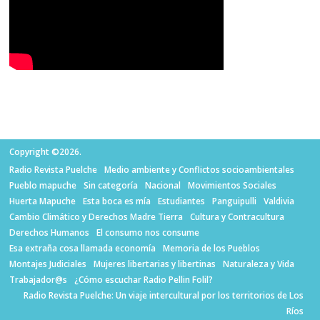
Copyright ©2026.
Radio Revista Puelche
Medio ambiente y Conflictos socioambientales
Pueblo mapuche
Sin categoría
Nacional
Movimientos Sociales
Huerta Mapuche
Esta boca es mía
Estudiantes
Panguipulli
Valdivia
Cambio Climático y Derechos Madre Tierra
Cultura y Contracultura
Derechos Humanos
El consumo nos consume
Esa extraña cosa llamada economía
Memoria de los Pueblos
Montajes Judiciales
Mujeres libertarias y libertinas
Naturaleza y Vida
Trabajador@s
¿Cómo escuchar Radio Pellin Folil?
Radio Revista Puelche: Un viaje intercultural por los territorios de Los
Ríos