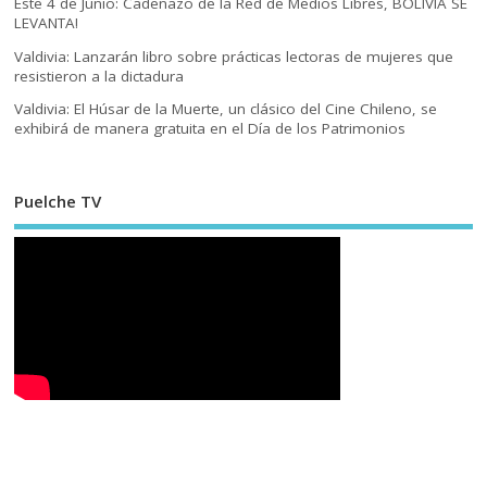
Este 4 de Junio: Cadenazo de la Red de Medios Libres, BOLIVIA SE
LEVANTA!
Valdivia: Lanzarán libro sobre prácticas lectoras de mujeres que
resistieron a la dictadura
Valdivia: El Húsar de la Muerte, un clásico del Cine Chileno, se
exhibirá de manera gratuita en el Día de los Patrimonios
Puelche TV