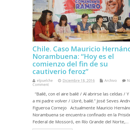
Chile. Caso Mauricio Hernán
Norambuena: “Hoy es el
comienzo del fin de su
cautiverio feroz”
elpuelche
Diciembre 18, 2016
Archivo
N
Comment
“Bailé, con el aire bailé / Al abrirse las celdas / Y
a mi padre volver / Lloré, bailé.” José Seves And
Figueroa Cornejo Actualmente Mauricio Hernán
Norambuena se encuentra confinado en la Prisió
Federal de Mossoró, en Río Grande del Norte,…