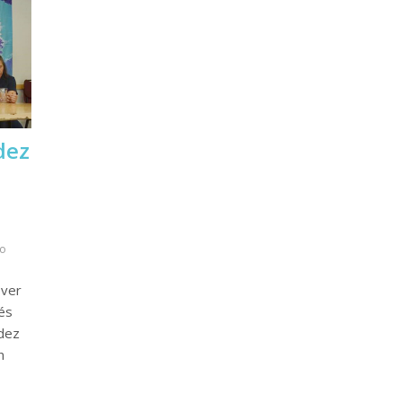
dez
o
 ver
rés
dez
n