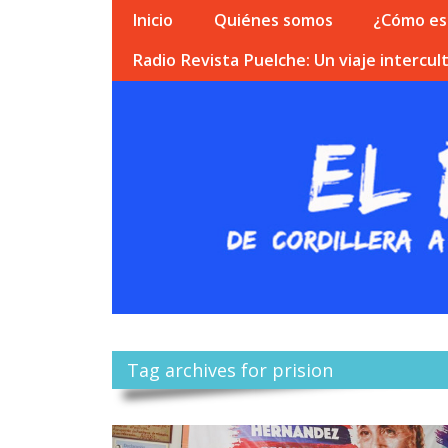
Inicio
Quiénes somos
¿Cómo esc
Radio Revista Puelche: Un viaje intercult
Tag archives for prision