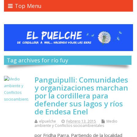
Top Menu
Tag archives for río fuy
Panguipulli: Comunidades
y organizaciones marchan
por la cordillera para
defender sus lagos y ríos
de Endesa Enel
elpuelche
Febrero 13, 2015
Medio
ambiente y Conflictos socioambientales
por Fridha Parra. Partiendo de la localidad