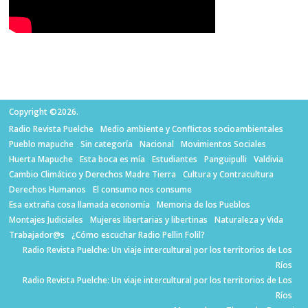
Copyright ©2026.
Radio Revista Puelche
Medio ambiente y Conflictos socioambientales
Pueblo mapuche
Sin categoría
Nacional
Movimientos Sociales
Huerta Mapuche
Esta boca es mía
Estudiantes
Panguipulli
Valdivia
Cambio Climático y Derechos Madre Tierra
Cultura y Contracultura
Derechos Humanos
El consumo nos consume
Esa extraña cosa llamada economía
Memoria de los Pueblos
Montajes Judiciales
Mujeres libertarias y libertinas
Naturaleza y Vida
Trabajador@s
¿Cómo escuchar Radio Pellin Folil?
Radio Revista Puelche: Un viaje intercultural por los territorios de Los
Ríos
Radio Revista Puelche: Un viaje intercultural por los territorios de Los
Ríos