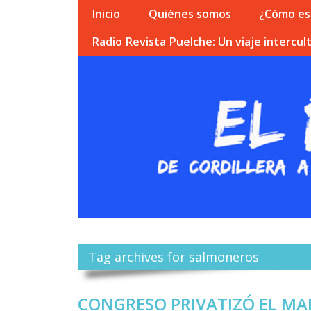
Inicio
Quiénes somos
¿Cómo esc
Radio Revista Puelche: Un viaje intercult
Tag archives for salmoneros
CONGRESO PRIVATIZÓ EL MA