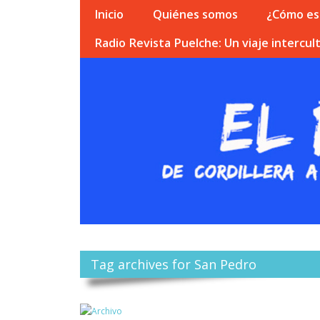
Inicio
Quiénes somos
¿Cómo esc
Radio Revista Puelche: Un viaje intercult
Tag archives for San Pedro