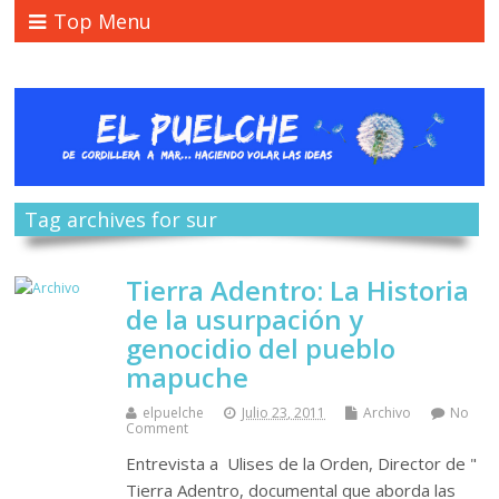
Top Menu
Tag archives for sur
Tierra Adentro: La Historia
de la usurpación y
genocidio del pueblo
mapuche
elpuelche
Julio 23, 2011
Archivo
No
Comment
Entrevista a Ulises de la Orden, Director de "
Tierra Adentro, documental que aborda las