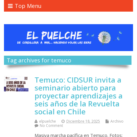
Top Menu
Tag archives for temuco
Temuco: CIDSUR invita a
seminario abierto para
proyectar aprendizajes a
seis años de la Revuelta
social en Chile
elpuelche
Diciembre 18, 2025
Archivo
No Comment
Masiva marcha pacífica en Temuco. Fotos: