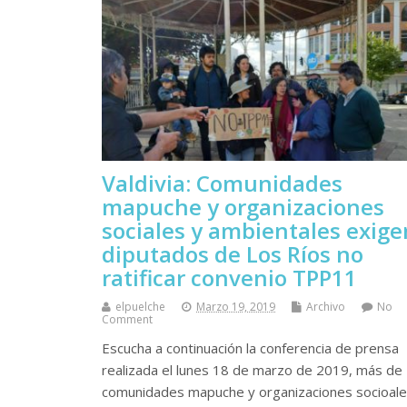
Valdivia: Comunidades
mapuche y organizaciones
sociales y ambientales exige
diputados de Los Ríos no
ratificar convenio TPP11
elpuelche
Marzo 19, 2019
Archivo
No
Comment
Escucha a continuación la conferencia de prensa
realizada el lunes 18 de marzo de 2019, más de
comunidades mapuche y organizaciones socioale