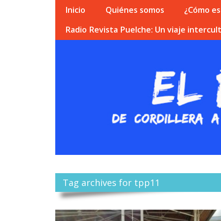
Inicio
Quiénes somos
¿Cómo esc
Radio Revista Puelche: Un viaje intercult
Tag archives for tpp11