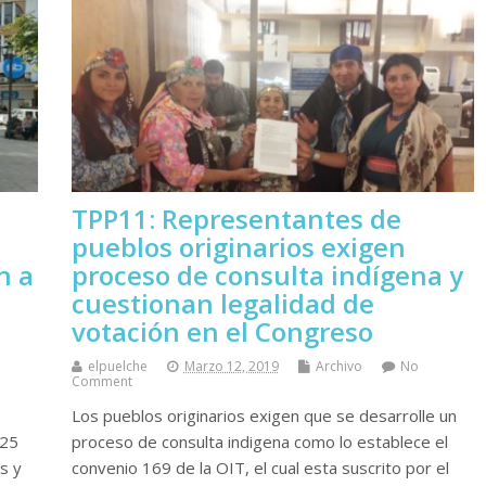
TPP11: Representantes de
pueblos originarios exigen
n a
proceso de consulta indígena y
cuestionan legalidad de
votación en el Congreso
elpuelche
Marzo 12, 2019
Archivo
No
Comment
Los pueblos originarios exigen que se desarrolle un
 25
proceso de consulta indigena como lo establece el
s y
convenio 169 de la OIT, el cual esta suscrito por el