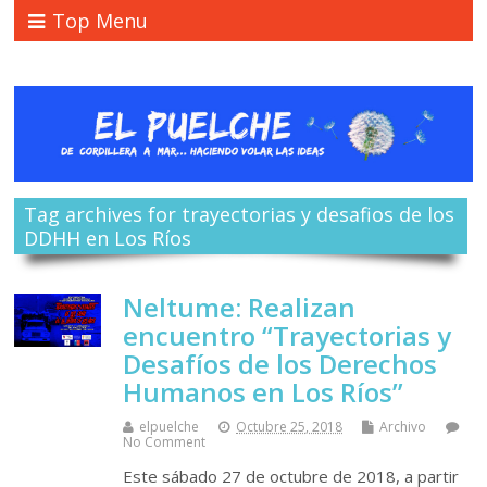
Top Menu
Tag archives for trayectorias y desafios de los
DDHH en Los Ríos
Neltume: Realizan
encuentro “Trayectorias y
Desafíos de los Derechos
Humanos en Los Ríos”
elpuelche
Octubre 25, 2018
Archivo
No Comment
Este sábado 27 de octubre de 2018, a partir