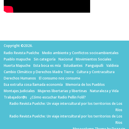
Copyright ©2026.
Radio Revista Puelche
Medio ambiente y Conflictos socioambientales
Pueblo mapuche
Sin categoría
Nacional
Movimientos Sociales
Huerta Mapuche
Esta boca es mía
Estudiantes
Panguipulli
Valdivia
Cambio Climático y Derechos Madre Tierra
Cultura y Contracultura
Derechos Humanos
El consumo nos consume
Esa extraña cosa llamada economía
Memoria de los Pueblos
Montajes Judiciales
Mujeres libertarias y libertinas
Naturaleza y Vida
Trabajador@s
¿Cómo escuchar Radio Pellin Folil?
Radio Revista Puelche: Un viaje intercultural por los territorios de Los
Ríos
Radio Revista Puelche: Un viaje intercultural por los territorios de Los
Ríos
Mesocolumn Theme by Dezzain