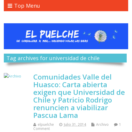
Top Menu
Tag archives for universidad de chile
Comunidades Valle del
Huasco: Carta abierta
exigen que Universidad de
Chile y Patricio Rodrigo
renuncien a viabilizar
Pascua Lama
elpuelche
Julio 31, 2014
Archivo
1
Comment