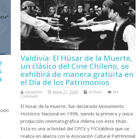
Valdivia: El Húsar de la Muerte,
e
un clásico del Cine Chileno, se
s
exhibirá de manera gratuita en
a
el Día de los Patrimonios
elpuelche
Mayo 27, 2026
Archivo
No
Comment
El húsar de la muerte, fue declarada Monumento
ción
Histórico Nacional en 1998, siendo la primera y única
producción cinematográfica chilena con este título.
Esta es una actividad del CPCV y FICValdivia que se
realiza en alianza con la Asociación Cultural Patrimonial