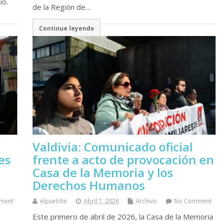
io.
de la Región de…
Continue leyendo
Valdivia: Comunicado oficial
es
frente a acto de provocación en
Casa de la Memoria y los
Derechos Humanos
ment
elpuelche
Abril 1, 2026
Archivo
No Comment
Este primero de abril de 2026, la Casa de la Memoria