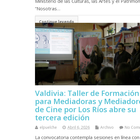
Ministerio de las Culturas, las Artes y el Patrimon
“Nosotras…
Continue leyendo
Valdivia: Taller de Formación
para Mediadoras y Mediador
de Cine por Los Ríos abre su
tercera edición
elpuelche
Abril 6, 2026
Archivo
No Com
La convocatoria contempla sesiones en línea con