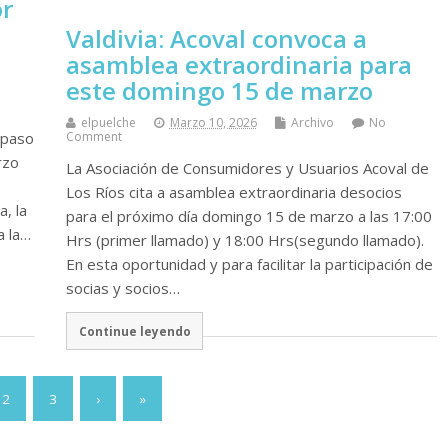
or
Valdivia: Acoval convoca a
asamblea extraordinaria para
este domingo 15 de marzo
elpuelche
Marzo 10, 2026
Archivo
No
 paso
Comment
rzo
La Asociación de Consumidores y Usuarios Acoval de
Los Ríos cita a asamblea extraordinaria desocios
a, la
para el próximo día domingo 15 de marzo a las 17:00
a la…
Hrs (primer llamado) y 18:00 Hrs(segundo llamado).
En esta oportunidad y para facilitar la participación de
socias y socios…
Continue leyendo
2
3
›
»