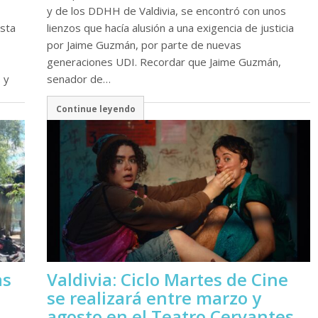
y de los DDHH de Valdivia, se encontró con unos
asta
lienzos que hacía alusión a una exigencia de justicia
por Jaime Guzmán, por parte de nuevas
generaciones UDI. Recordar que Jaime Guzmán,
 y
senador de…
Continue leyendo
as
Valdivia: Ciclo Martes de Cine
se realizará entre marzo y
agosto en el Teatro Cervantes