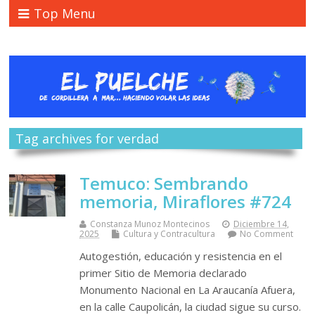
Top Menu
Tag archives for verdad
Temuco: Sembrando
memoria, Miraflores #724
Constanza Munoz Montecinos
Diciembre 14,
2025
Cultura y Contracultura
No Comment
Autogestión, educación y resistencia en el
primer Sitio de Memoria declarado
Monumento Nacional en La Araucanía Afuera,
en la calle Caupolicán, la ciudad sigue su curso.