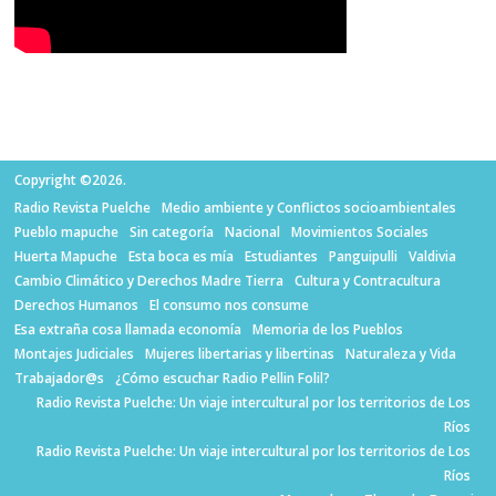
Copyright ©2026.
Radio Revista Puelche
Medio ambiente y Conflictos socioambientales
Pueblo mapuche
Sin categoría
Nacional
Movimientos Sociales
Huerta Mapuche
Esta boca es mía
Estudiantes
Panguipulli
Valdivia
Cambio Climático y Derechos Madre Tierra
Cultura y Contracultura
Derechos Humanos
El consumo nos consume
Esa extraña cosa llamada economía
Memoria de los Pueblos
Montajes Judiciales
Mujeres libertarias y libertinas
Naturaleza y Vida
Trabajador@s
¿Cómo escuchar Radio Pellin Folil?
Radio Revista Puelche: Un viaje intercultural por los territorios de Los
Ríos
Radio Revista Puelche: Un viaje intercultural por los territorios de Los
Ríos