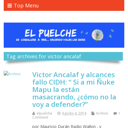
Top Menu
Tag archives for victor ancalaf
Victor Ancalaf y alcances
fallo CIDH: “ Si a mi Ñuke
Mapu la están
masacrando, ¿cómo no la
voy a defender?”
elpuelche
Agosto 4, 2014
Archivo
1
Comment
por Mauricio Durán Radio Wallon , y