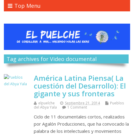
Top Menu
Tag archives for Video documental
América Latina Piensa( La
cuestión del Desarrollo): El
gigante y sus fronteras
elpuelche
Septiembre 21, 2014
Pueblos
del Abya Yala
1 Comment
Ciclo de 11 documentales cortos, realizados
por Agalón Producciones, que ha convocado la
palabra de los intelectuales y movimientos