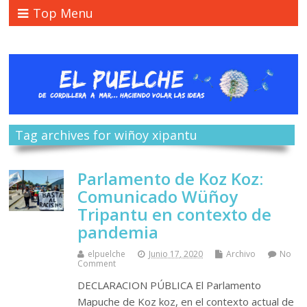
Top Menu
Tag archives for wiñoy xipantu
Parlamento de Koz Koz:
Comunicado Wüñoy
Tripantu en contexto de
pandemia
elpuelche
Junio 17, 2020
Archivo
No
Comment
DECLARACION PÚBLICA El Parlamento
Mapuche de Koz koz, en el contexto actual de