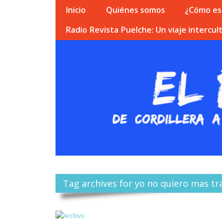
Inicio
Quiénes somos
¿Cómo esc
Radio Revista Puelche: Un viaje intercult
Tag archives for yo no quiero mas t