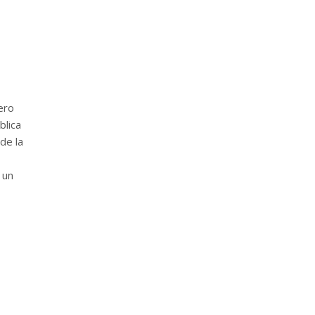
ero
blica
de la
 un