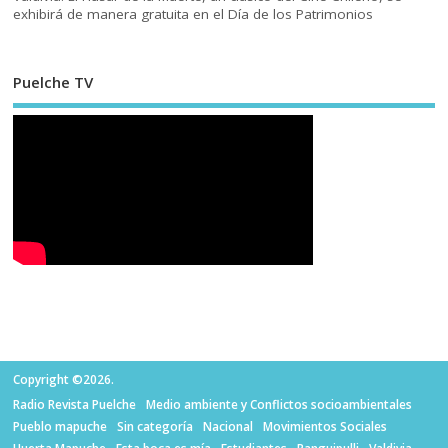
exhibirá de manera gratuita en el Día de los Patrimonios
Puelche TV
Copyright ©2026.
Radio Revista Puelche
Medio ambiente y Conflictos socioambientales
Pueblo mapuche
Sin categoría
Nacional
Movimientos Sociales