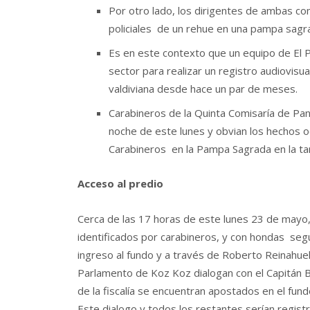
Por otro lado, los dirigentes de ambas co
policiales de un rehue en una pampa sagra
Es en este contexto que un equipo de El Pu
sector para realizar un registro audiovisua
valdiviana desde hace un par de meses.
Carabineros de la Quinta Comisaría de Pang
noche de este lunes y obvian los hechos oc
Carabineros en la Pampa Sagrada en la t
Acceso al predio
Cerca de las 17 horas de este lunes 23 de mayo
identificados por carabineros, y con hondas segú
ingreso al fundo y a través de Roberto Reinahue
Parlamento de Koz Koz dialogan con el Capitán Br
de la fiscalía se encuentran apostados en el fun
Este dialogo y todos los restantes serían regis