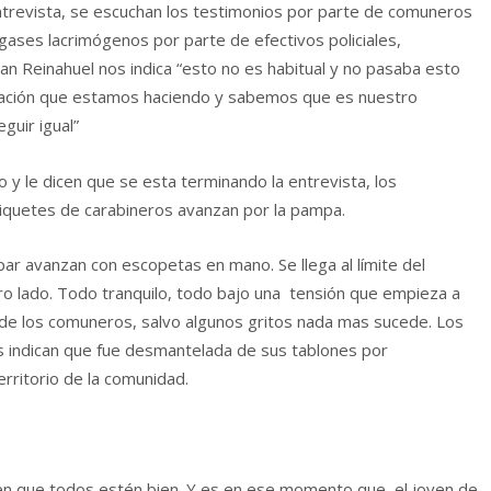
ntrevista, se escuchan los testimonios por parte de comuneros
 gases lacrimógenos por parte de efectivos policiales,
uan Reinahuel nos indica “esto no es habitual y no pasaba esto
ración que estamos haciendo y sabemos que es nuestro
guir igual”
o y le dicen que se esta terminando la entrevista, los
iquetes de carabineros avanzan por la pampa.
par avanzan con escopetas en mano. Se llega al límite del
otro lado. Todo tranquilo, todo bajo una tensión que empieza a
 de los comuneros, salvo algunos gritos nada mas sucede. Los
s indican que fue desmantelada de sus tablones por
territorio de la comunidad.
n que todos estén bien. Y es en ese momento que el joven de