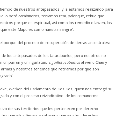
 tiempo de nuestros antepasados y la estamos realizando para
hue lo botó carabineros, teníamos reñi, palenque, rehue que
osotros porque es espiritual, así como los remedio o lawen, las
 que este Mapu es como nuestra sangre”.
l porque del proceso de recuperación de tierras ancestrales:
 de los antepasados de los tatarabuelos, pero nosotros no
 un purrún y un nguillatún,
nguillatucábamos
al wenu Chau y
on armas y nosotros tenemos que retirarnos por que son
sagrado”
eke, Werken del Parlamento de Koz Koz, quien nos entregó su
grada y con el proceso reivindicativo de los comuneros:
tivo de sus territorios que les pertenecen por derecho
tantes que ellos tienen y sabemos que existen derechos