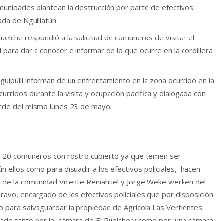
munidades plantean la destrucción por parte de efectivos
da de Nguillatún.
elche respondió a la solicitud de comuneros de visitar el
l para dar a conocer e informar de lo que ocurre en la cordillera
uipulli informan de un enfrentamiento en la zona ocurrido en la
urridos durante la visita y ocupación pacífica y dialogada con
arde del mismo lunes 23 de mayo.
, 20 comuneros con rostro cubierto ya que temen ser
n ellos como para disuadir a los efectivos policiales, hacen
l de la comunidad Vicente Reinahuel y Jorge Weke werken del
avo, encargado de los efectivos policiales que por disposición
do para salvaguardar la propiedad de Agrícola Las Vertientes.
trado tanto por la cámara de El Puelche y como por una cámara