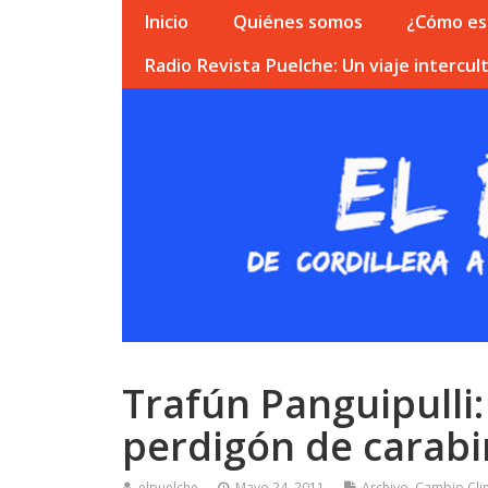
Inicio
Quiénes somos
¿Cómo esc
Radio Revista Puelche: Un viaje intercult
Trafún Panguipulli
perdigón de carab
elpuelche
Mayo 24, 2011
Archivo
,
Cambio Cli