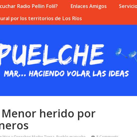
uchar Radio Pellin Folil?
Enlaces Amigos
Servici
ural por los territorios de Los Ríos
: Menor herido por
ineros
mático y Derechos Madre Tierra
,
Pueblo mapuche
8 Comments