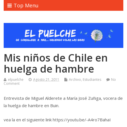
Top Menu
Mis niños de Chile en
huelga de hambre
elpuelche
Agosto 21, 2011
Archivo
,
Estudiantes
No
Comment
Entrevista de Miguel Alderete a María José Zuñiga, vocera de
la huelga de hambre en Buin.
vea la en el siguiente link https://youtu.be/-A4ro7BahaI