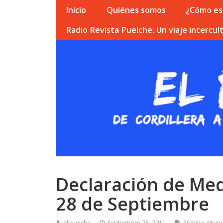
Inicio
Quiénes somos
¿Cómo esc
Radio Revista Puelche: Un viaje intercult
Declaración de Med
28 de Septiembre
elpuelche
Septiembre 28, 2011
Archivo
,
Mujer