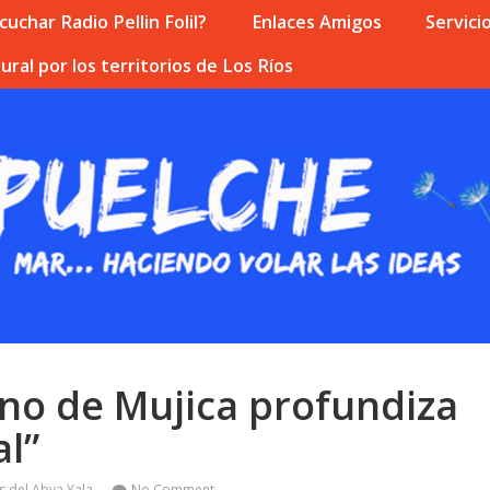
uchar Radio Pellin Folil?
Enlaces Amigos
Servici
ural por los territorios de Los Ríos
rno de Mujica profundiza
al”
s del Abya Yala
No Comment