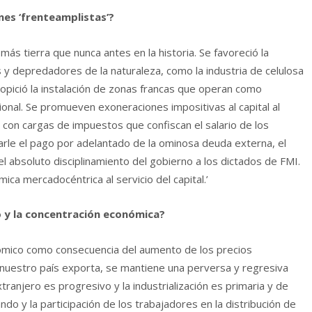
nes ‘frenteamplistas’?
ás tierra que nunca antes en la historia. Se favoreció la
 y depredadores de la naturaleza, como la industria de celulosa
propició la instalación de zonas francas que operan como
ional. Se promueven exoneraciones impositivas al capital al
con cargas de impuestos que confiscan el salario de los
le el pago por adelantado de la ominosa deuda externa, el
l absoluto disciplinamiento del gobierno a los dictados de FMI.
mica mercadocéntrica al servicio del capital.’
o y la concentración económica?
ómico como consecuencia del aumento de los precios
e nuestro país exporta, se mantiene una perversa y regresiva
xtranjero es progresivo y la industrialización es primaria y de
do y la participación de los trabajadores en la distribución de