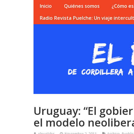
Inicio
Quiénes somos
¿Cómo esc
Radio Revista Puelche: Un viaje intercult
Uruguay: “El gobie
el modelo neoliber
elpuelche
Noviembre 2, 2011
Archivo
,
Pueblo