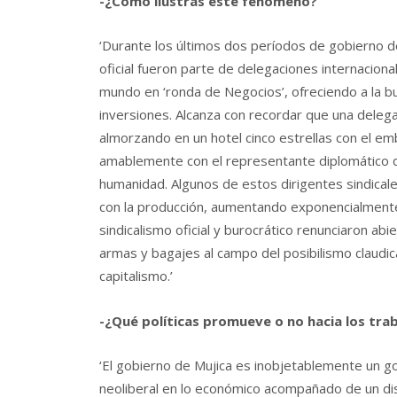
-¿Cómo ilustras este fenómeno?
‘Durante los últimos dos períodos de gobierno de
oficial fueron parte de delegaciones internaciona
mundo en ‘ronda de Negocios’, ofreciendo a la bu
inversiones. Alcanza con recordar que una delega
almorzando en un hotel cinco estrellas con el em
amablemente con el representante diplomático del
humanidad. Algunos de estos dirigentes sindicales
con la producción, aumentando exponencialmente 
sindicalismo oficial y burocrático renunciaron ab
armas y bagajes al campo del posibilismo claudica
capitalismo.’
-¿Qué políticas promueve o no hacia los tra
‘El gobierno de Mujica es inobjetablemente un go
neoliberal en lo económico acompañado de un discu