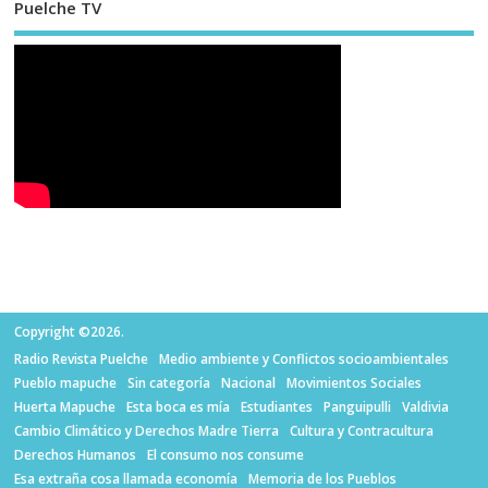
Puelche TV
Copyright ©2026.
Radio Revista Puelche
Medio ambiente y Conflictos socioambientales
Pueblo mapuche
Sin categoría
Nacional
Movimientos Sociales
Huerta Mapuche
Esta boca es mía
Estudiantes
Panguipulli
Valdivia
Cambio Climático y Derechos Madre Tierra
Cultura y Contracultura
Derechos Humanos
El consumo nos consume
Esa extraña cosa llamada economía
Memoria de los Pueblos