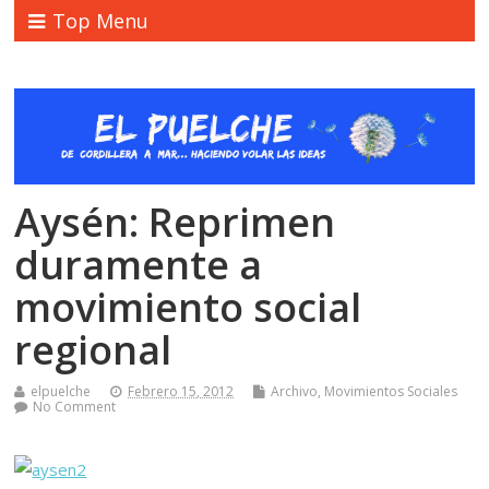
Top Menu
Aysén: Reprimen
duramente a
movimiento social
regional
elpuelche
Febrero 15, 2012
Archivo
,
Movimientos Sociales
No Comment