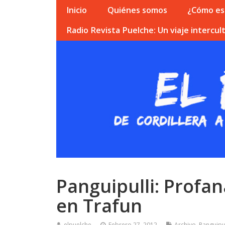
Inicio
Quiénes somos
¿Cómo esc
Radio Revista Puelche: Un viaje intercult
Panguipulli: Profa
en Trafun
elpuelche
Febrero 27, 2012
Archivo
,
Panguipul