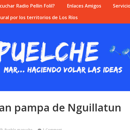
uchar Radio Pellin Folil?
Enlaces Amigos
Servici
ural por los territorios de Los Ríos
nan pampa de Nguillatun
li
,
Pueblo mapuche
1 Comment