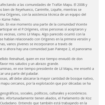
 afectando a las comunidades de Trafún Mapu. El 2008 y
s bien de Reyehueico, Carrirriñe, Liquiñe, mientras se
ma Orígenes, con la asistencia técnica de un equipo del
e Küme Felen.
afún. En ese momento una parte de la comunidad Vicente
rticipar en el P.Orígenes, otras personas sí aceptaron y
s vecinas, como Lil Mapu. Algo parecido ocurrió con la
e habían relacionado con Orígenes en la primera versión y
as, varios jóvenes se incorporaron a través de
ue si ahora hay una comunidad Juan Painepe 2, el panorama
ellido Reinahuel, quien en ese tiempo enviudó de don
r favor mis saludos y un abrazo grande.
minao, en ese tiempo presidente de Lil Mapu, me enseñó a
ar una parte del paladar.
sas, allí debe ubicarse la mayor cantidad de bosque nativo,
s mapu cercanos, por la explotación que por décadas se ha
geográficos, sociales, políticos, culturales y económicos.
s. Afortunadamente tienen aliados, el Parlamento de Koz
Ciudadano. Entiendo que también está trabajando en la