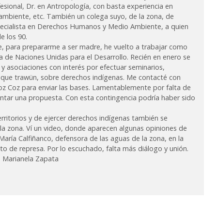
sional, Dr. en Antropología, con basta experiencia en
ambiente, etc. También un colega suyo, de la zona, de
especialista en Derechos Humanos y Medio Ambiente, a quien
e los 90.
e, para prepararme a ser madre, he vuelto a trabajar como
a de Naciones Unidas para el Desarrollo. Recién en enero se
 asociaciones con interés por efectuar seminarios,
 que trawün, sobre derechos indígenas. Me contacté con
oz Coz para enviar las bases. Lamentablemente por falta de
entar una propuesta. Con esta contingencia podría haber sido
erritorios y de ejercer derechos indígenas también se
la zona. Ví un video, donde aparecen algunas opiniones de
 María Calfiñanco, defensora de las aguas de la zona, en la
o de represa. Por lo escuchado, falta más diálogo y unión.
, Marianela Zapata