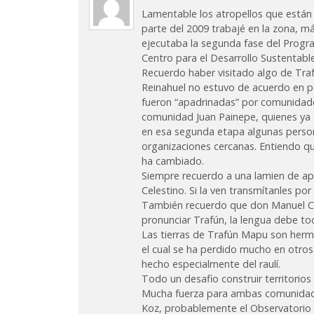
Lamentable los atropellos que están
parte del 2009 trabajé en la zona, má
ejecutaba la segunda fase del Progra
Centro para el Desarrollo Sustentabl
Recuerdo haber visitado algo de Tr
Reinahuel no estuvo de acuerdo en pa
fueron “apadrinadas” por comunidade
comunidad Juan Painepe, quienes ya s
en esa segunda etapa algunas person
organizaciones cercanas. Entiendo q
ha cambiado.
Siempre recuerdo a una lamien de ap
Celestino. Si la ven transmítanles po
También recuerdo que don Manuel Cu
pronunciar Trafún, la lengua debe toc
Las tierras de Trafún Mapu son hermo
el cual se ha perdido mucho en otro
hecho especialmente del raulí.
Todo un desafio construir territorios 
Mucha fuerza para ambas comunidade
Koz, probablemente el Observatorio 