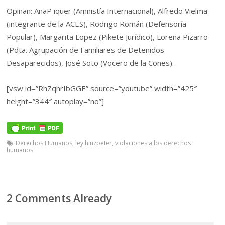
Opinan: AnaP iquer (Amnistía Internacional), Alfredo Vielma
(integrante de la ACES), Rodrigo Román (Defensoría
Popular), Margarita Lopez (Pikete Jurídico), Lorena Pizarro
(Pdta. Agrupación de Familiares de Detenidos
Desaparecidos), José Soto (Vocero de la Cones).
[vsw id=”RhZqhrIbGGE” source=”youtube” width=”425″
height=”344″ autoplay=”no”]
Derechos Humanos
,
ley hinzpeter
,
violaciones a los derechos
humanos
2 Comments Already