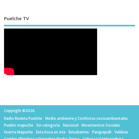
Puelche TV
Copyright ©2026.
Radio Revista Puelche
Medio ambiente y Conflictos socioambientales
Pueblo mapuche
Sin categoría
Nacional
Movimientos Sociales
Huerta Mapuche
Esta boca es mía
Estudiantes
Panguipulli
Valdivia
Cambio Climático y Derechos Madre Tierra
Cultura y Contracultura