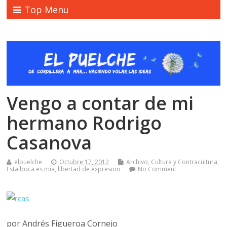
Top Menu
Vengo a contar de mi
hermano Rodrigo
Casanova
elpuelche
Octubre 17, 2012
Archivo
,
Cultura y Contracultura
,
Esta boca es mía
,
libertad de expresion
No Comment
por Andrés Figueroa Cornejo