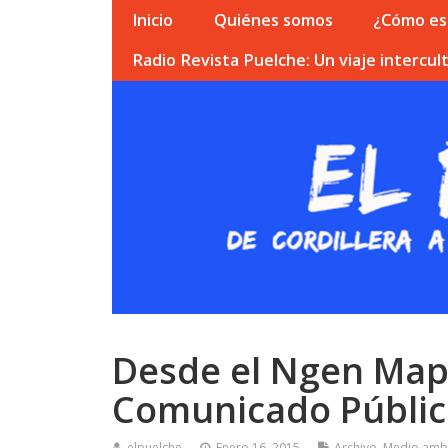
Inicio
Quiénes somos
¿Cómo esc
Radio Revista Puelche: Un viaje intercult
Desde el Ngen Map
Comunicado Públi
elpuelche
Enero 16, 2015
Archivo
,
Medio ambi