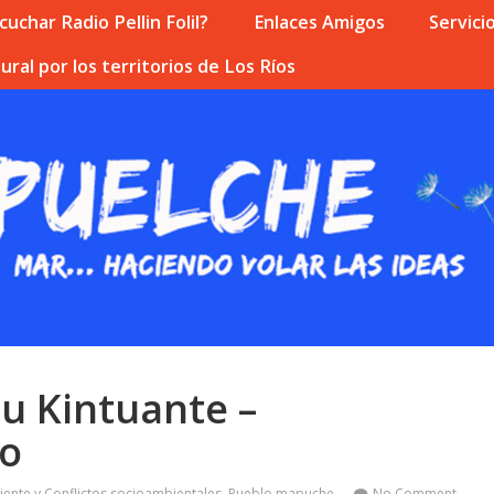
uchar Radio Pellin Folil?
Enlaces Amigos
Servici
ural por los territorios de Los Ríos
u Kintuante –
co
ente y Conflictos socioambientales
,
Pueblo mapuche
No Comment