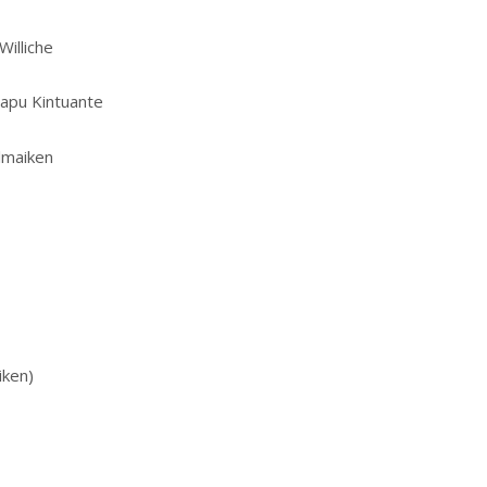
Williche
Mapu Kintuante
ilmaiken
iken)